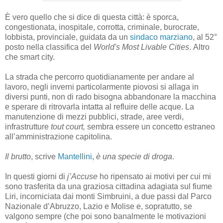
È vero quello che si dice di questa città: è sporca,
congestionata, inospitale, corrotta, criminale, burocrate,
lobbista, provinciale, guidata da un
sindaco marziano
, al 52°
posto nella classifica del
World's Most Livable Cities
.
Altro
che smart city.
La strada che percorro quotidianamente per andare al
lavoro, negli inverni particolarmente piovosi si allaga in
diversi punti, non di rado bisogna abbandonare la macchina
e sperare di ritrovarla intatta al refluire delle acque. La
manutenzione di mezzi pubblici, strade, aree verdi,
infrastrutture
tout court,
sembra essere un concetto estraneo
all’amministrazione capitolina.
Il brutto
, scrive
Mantellini
,
è una specie di droga
.
In questi giorni di
j’Accuse
ho ripensato ai motivi per cui mi
sono trasferita da una graziosa cittadina adagiata sul fiume
Liri, incorniciata dai monti Simbruini, a due passi dal Parco
Nazionale d’Abruzzo, Lazio e Molise e, sopratutto, se
valgono sempre (che poi sono banalmente le motivazioni