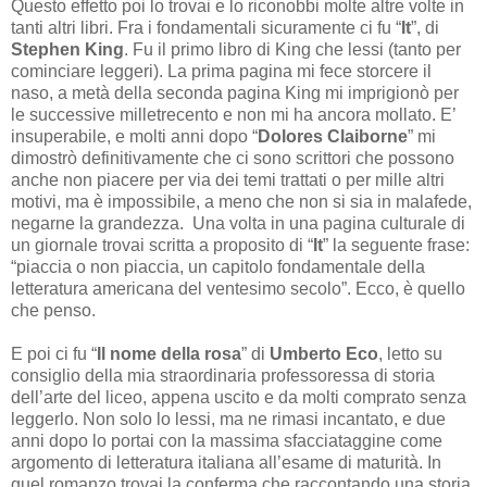
Questo effetto poi lo trovai e lo riconobbi molte altre volte in
tanti altri libri. Fra i fondamentali sicuramente ci fu “
It
”, di
Stephen King
. Fu il primo libro di King che lessi (tanto per
cominciare leggeri). La prima pagina mi fece storcere il
naso, a metà della seconda pagina King mi imprigionò per
le successive milletrecento e non mi ha ancora mollato. E’
insuperabile, e molti anni dopo “
Dolores Claiborne
” mi
dimostrò definitivamente che ci sono scrittori che possono
anche non piacere per via dei temi trattati o per mille altri
motivi, ma è impossibile, a meno che non si sia in malafede,
negarne la grandezza. Una volta in una pagina culturale di
un giornale trovai scritta a proposito di “
It
” la seguente frase:
“piaccia o non piaccia, un capitolo fondamentale della
letteratura americana del ventesimo secolo”. Ecco, è quello
che penso.
E poi ci fu “
Il nome della rosa
” di
Umberto Eco
, letto su
consiglio della mia straordinaria professoressa di storia
dell’arte del liceo, appena uscito e da molti comprato senza
leggerlo. Non solo lo lessi, ma ne rimasi incantato, e due
anni dopo lo portai con la massima sfacciataggine come
argomento di letteratura italiana all’esame di maturità. In
quel romanzo trovai la conferma che raccontando una storia