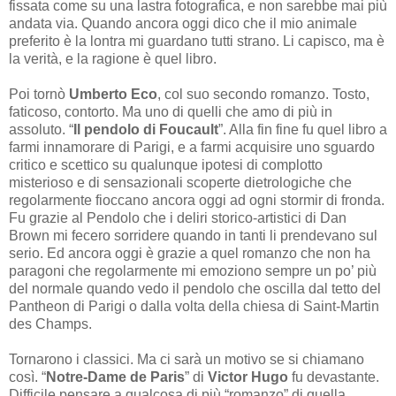
fissata come su una lastra fotografica, e non sarebbe mai più
andata via. Quando ancora oggi dico che il mio animale
preferito è la lontra mi guardano tutti strano. Li capisco, ma è
la verità, e la ragione è quel libro.
Poi tornò
Umberto Eco
, col suo secondo romanzo. Tosto,
faticoso, contorto. Ma uno di quelli che amo di più in
assoluto. “
Il pendolo di Foucault
”. Alla fin fine fu quel libro a
farmi innamorare di Parigi, e a farmi acquisire uno sguardo
critico e scettico su qualunque ipotesi di complotto
misterioso e di sensazionali scoperte dietrologiche che
regolarmente fioccano ancora oggi ad ogni stormir di fronda.
Fu grazie al Pendolo che i deliri storico-artistici di Dan
Brown mi fecero sorridere quando in tanti li prendevano sul
serio. Ed ancora oggi è grazie a quel romanzo che non ha
paragoni che regolarmente mi emoziono sempre un po’ più
del normale quando vedo il pendolo che oscilla dal tetto del
Pantheon di Parigi o dalla volta della chiesa di Saint-Martin
des Champs.
Tornarono i classici. Ma ci sarà un motivo se si chiamano
così. “
Notre-Dame de Paris
” di
Victor Hugo
fu devastante.
Difficile pensare a qualcosa di più “romanzo” di quella