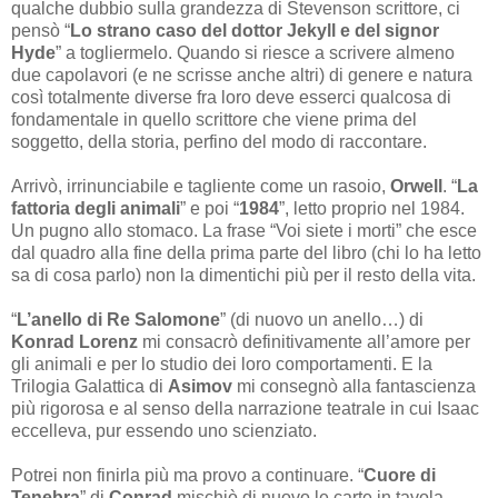
qualche dubbio sulla grandezza di Stevenson scrittore, ci
pensò “
Lo strano caso del dottor Jekyll e del signor
Hyde
” a togliermelo. Quando si riesce a scrivere almeno
due capolavori (e ne scrisse anche altri) di genere e natura
così totalmente diverse fra loro deve esserci qualcosa di
fondamentale in quello scrittore che viene prima del
soggetto, della storia, perfino del modo di raccontare.
Arrivò, irrinunciabile e tagliente come un rasoio,
Orwell
. “
La
fattoria degli animali
” e poi “
1984
”, letto proprio nel 1984.
Un pugno allo stomaco. La frase “Voi siete i morti” che esce
dal quadro alla fine della prima parte del libro (chi lo ha letto
sa di cosa parlo) non la dimentichi più per il resto della vita.
“
L’anello di Re Salomone
” (di nuovo un anello…) di
Konrad Lorenz
mi consacrò definitivamente all’amore per
gli animali e per lo studio dei loro comportamenti. E la
Trilogia Galattica di
Asimov
mi consegnò alla fantascienza
più rigorosa e al senso della narrazione teatrale in cui Isaac
eccelleva, pur essendo uno scienziato.
Potrei non finirla più ma provo a continuare. “
Cuore di
Tenebra
” di
Conrad
mischiò di nuovo le carte in tavola,