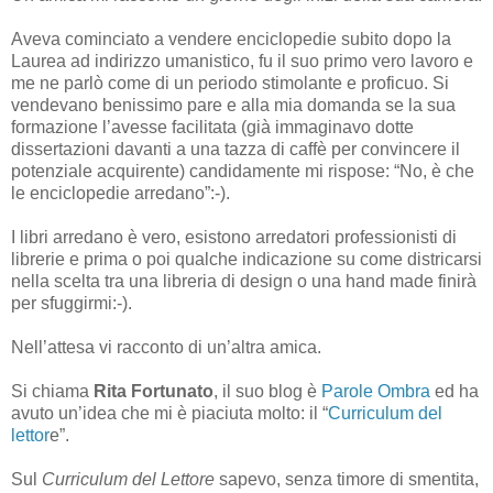
Aveva cominciato
a vendere enciclopedie
subito dopo la
Laurea ad indirizzo umanistico, fu il suo primo vero lavoro e
me ne parlò come di un periodo stimolante e proficuo. Si
vendevano benissimo pare e alla mia domanda se la sua
formazione l’avesse facilitata (già immaginavo dotte
dissertazioni davanti a una tazza di caffè per convincere il
potenziale acquirente) candidamente mi rispose: “No, è che
le enciclopedie arredano”:-).
I libri arredano è vero, esistono arredatori professionisti di
librerie e prima o poi qualche indicazione su come districarsi
nella scelta tra una libreria di design o una hand made finirà
per sfuggirmi:-).
Nell’attesa vi racconto di un’altra amica.
Si chiama
Rita Fortunato
, il suo blog è
Parole Ombra
ed ha
avuto un’idea che mi è piaciuta molto: il “
Curriculum del
lettor
e”.
Sul
Curriculum del Lettore
sapevo, senza timore di smentita,