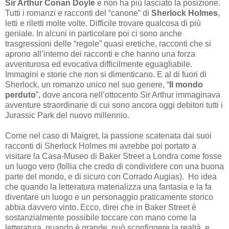
Sir Arthur Conan Doyle
e non ha più lasciato la posizione.
Tutti i romanzi e racconti del “canone” di
Sherlock Holmes
,
letti e riletti molte volte. Difficile trovare qualcosa di più
geniale. In alcuni in particolare poi ci sono anche
trasgressioni delle “regole” quasi eretiche, racconti che si
aprono all’interno dei racconti e che hanno una forza
avventurosa ed evocativa difficilmente eguagliabile.
Immagini e storie che non si dimenticano. E al di fuori di
Sherlock, un romanzo unico nel suo genere, “
Il mondo
perduto
”, dove ancora nell’ottocento Sir Arthur immaginava
avventure straordinarie di cui sono ancora oggi debitori tutti i
Jurassic Park del nuovo millennio.
Come nel caso di Maigret, la passione scatenata dai suoi
racconti di Sherlock Holmes mi avrebbe poi portato a
visitare la Casa-Museo di Baker Street a Londra come fosse
un luogo vero (follia che credo di condividere con una buona
parte del mondo, e di sicuro con Corrado Augias). Ho idea
che quando la letteratura materializza una fantasia e la fa
diventare un luogo e un personaggio praticamente storico
abbia davvero vinto. Ecco, direi che in Baker Street è
sostanzialmente possibile toccare con mano come la
letteratura, quando è grande, può sconfiggere la realtà, e