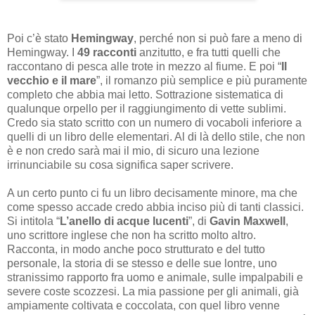
Poi c’è stato
Hemingway
, perché non si può fare a meno di
Hemingway. I
49 racconti
anzitutto, e fra tutti quelli che
raccontano di pesca alle trote in mezzo al fiume. E poi “
Il
vecchio e il mare
”, il romanzo più semplice e più puramente
completo che abbia mai letto. Sottrazione sistematica di
qualunque orpello per il raggiungimento di vette sublimi.
Credo sia stato scritto con un numero di vocaboli inferiore a
quelli di un libro delle elementari. Al di là dello stile, che non
è e non credo sarà mai il mio, di sicuro una lezione
irrinunciabile su cosa significa saper scrivere.
A un certo punto ci fu un libro decisamente minore, ma che
come spesso accade credo abbia inciso più di tanti classici.
Si intitola “
L’anello di acque lucenti
”, di
Gavin Maxwell
,
uno scrittore inglese che non ha scritto molto altro.
Racconta, in modo anche poco strutturato e del tutto
personale, la storia di se stesso e delle sue lontre, uno
stranissimo rapporto fra uomo e animale, sulle impalpabili e
severe coste scozzesi. La mia passione per gli animali, già
ampiamente coltivata e coccolata, con quel libro venne