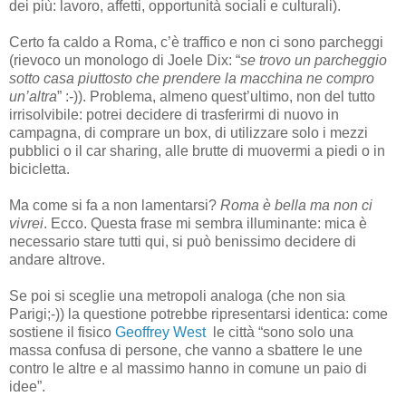
dei più: lavoro, affetti, opportunità sociali e culturali).
Certo fa caldo a Roma, c’è traffico e non ci sono parcheggi
(rievoco un monologo di Joele Dix: “
se trovo un parcheggio
sotto casa piuttosto che prendere la macchina ne compro
un’altra
” :-)). Problema, almeno quest’ultimo, non del tutto
irrisolvibile: potrei decidere di trasferirmi di nuovo in
campagna, di comprare un box, di utilizzare solo i mezzi
pubblici o il car sharing, alle brutte di muovermi a piedi o in
bicicletta.
Ma come si fa a non lamentarsi?
Roma è bella ma non ci
vivrei
. Ecco. Questa frase mi sembra illuminante: mica è
necessario stare tutti qui, si può benissimo decidere di
andare altrove.
Se poi si sceglie una metropoli analoga (che non sia
Parigi;-)) la questione potrebbe ripresentarsi identica: come
sostiene il fisico
Geoffrey West
le città “sono solo una
massa confusa di persone, che vanno a sbattere le une
contro le altre e al massimo hanno in comune un paio di
idee”.