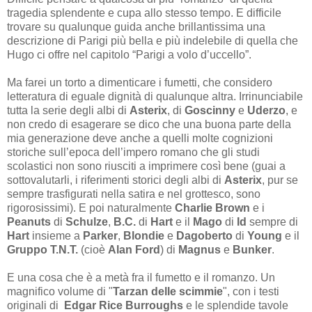
tragedia splendente e cupa allo stesso tempo. E difficile
trovare su qualunque guida anche brillantissima una
descrizione di Parigi più bella e più indelebile di quella che
Hugo ci offre nel capitolo “Parigi a volo d’uccello”.
Ma farei un torto a dimenticare i fumetti, che considero
letteratura di eguale dignità di qualunque altra. Irrinunciabile
tutta la serie degli albi di
Asterix
, di
Goscinny
e
Uderzo
, e
non credo di esagerare se dico che una buona parte della
mia generazione deve anche a quelli molte cognizioni
storiche sull’epoca dell’impero romano che gli studi
scolastici non sono riusciti a imprimere così bene (guai a
sottovalutarli, i riferimenti storici degli albi di
Asterix
, pur se
sempre trasfigurati nella satira e nel grottesco, sono
rigorosissimi). E poi naturalmente
Charlie Brown
e i
Peanuts
di
Schulze
,
B.C.
di
Hart
e il
Mago
di
Id
sempre di
Hart
insieme a
Parker
,
Blondie
e
Dagoberto
di
Young
e il
Gruppo T.N.T.
(cioè
Alan Ford
) di
Magnus
e
Bunker
.
E una cosa che è a metà fra il fumetto e il romanzo. Un
magnifico volume di "
Tarzan delle scimmie
", con i testi
originali di
Edgar Rice Burroughs
e le splendide tavole