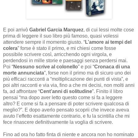
E poi arrivò
Gabriel Garcia Marquez
, di cui lessi molte cose
prima di leggere il suo libro più famoso, quasi volessi
attendere sempre il momento giusto. “
L’amore ai tempi del
colera
” forse è stato il primo, e mi chiesi come fosse
possibile scrivere così, arricchendo ogni virgola, e
perdendosi in mille storie e paesaggi senza perdersi mai.
Poi “
Nessuno scrive al colonello
” e poi “
Cronaca di una
morte annunciata
”, forse non il primo ma di sicuro uno dei
più efficaci racconti a “moltiplicazione dei punti di vista”, e
poi altri racconti e via via, fino a che mi decisi, non molti anni
fa, ad affrontare “
Cent’anni di solitudine
”. Finito il libro
pensai “ma dopo aver letto questo come si fa a leggere
altro? E come si fa a pensare di poter scrivere qualcosa di
meglio?”. E dopo averlo pensato scoprii che invece aveva
avuto l’effetto esattamente contrario, e fu la scintilla che mi
fece rinascere definitivamente la voglia di scrivere.
Fino ad ora ho fatto finta di niente e ancora non ho nominato