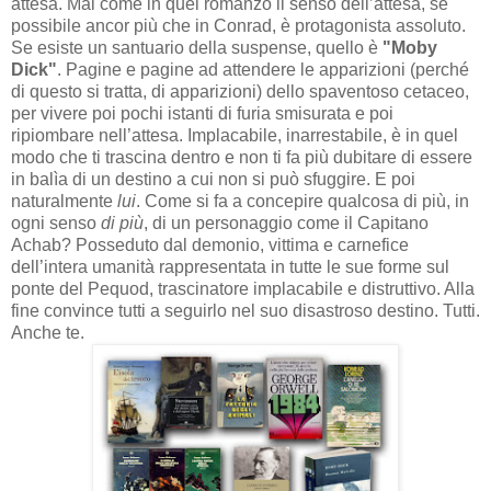
attesa. Mai come in quel romanzo il senso dell’attesa, se
possibile ancor più che in Conrad, è protagonista assoluto.
Se esiste un santuario della suspense, quello è
"Moby
Dick"
. Pagine e pagine ad attendere le apparizioni (perché
di questo si tratta, di apparizioni) dello spaventoso cetaceo,
per vivere poi pochi istanti di furia smisurata e poi
ripiombare nell’attesa. Implacabile, inarrestabile, è in quel
modo che ti trascina dentro e non ti fa più dubitare di essere
in balìa di un destino a cui non si può sfuggire. E poi
naturalmente
lui
. Come si fa a concepire qualcosa di più, in
ogni senso
di più
, di un personaggio come il Capitano
Achab? Posseduto dal demonio, vittima e carnefice
dell’intera umanità rappresentata in tutte le sue forme sul
ponte del Pequod, trascinatore implacabile e distruttivo. Alla
fine convince tutti a seguirlo nel suo disastroso destino. Tutti.
Anche te.