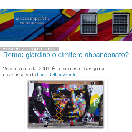
venerdì 31 luglio 2015
Roma: giardino o cimitero abbandonato?
Vivo a Roma dal 2001. È la mia casa. Il
luogo
da
dove osservo la
linea dell’orizzonte
.