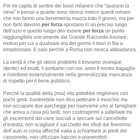
Poi mi capita di sentire dei bravi milanesi che “spalano la
neve” e penso a quanto sono stronzi invece questi romani
che non fanno una benemerita mazza tutto il giorno, ma per
non farlo
devono
per forza
spostarsi in un preciso luogo
dell’ozio e questo luogo dev’essere
per forza
un punto
raggiungibile unicamente dal Grande Raccordo Anulare,
motivo per cui a qualsiasi ora del giorno li trovi in fila a
smadonnare. E solo perché a Roma non nevica abbastanza.
La verità è che gli stessi problemi li troviamo ovunque
identici ed esatti, li portiamo con noi, sono il nostro bagaglio
e risiedono essenzialmente nella generalizzata mancanza
di rispetto per il bene pubblico.
Perché la qualità della (mia) vita potrebbe migliorare con
pochi gesti: basterebbe non dico pettinare il muschio ma
non occupare due parcheggi per riservarne uno al famigliare
che arriva a casa più tardi, non costringermi a saltellare tra
gli escrementi del cane lasciati a seccare sul cancelletto
d’entrata, non scagliare il sacchetto dei rifiuti dal finestrino
dell’auto in corsa affinché vada a schiantarsi ai piedi del
cassonetto, non utilizzare balconi e pianerottoli