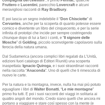
compagnia dei celestini
”, il primo
Pennac
, qualche
Fruttero
e
Lucentini
, parecchio
Lovercraft
e alcuni
meravigliosi racconti di
Ray Bradbury
.
E poi lascia un segno indelebile il “
Don Chisciotte
” di
Cervantes
, anche per la scoperta di quanto potesse essere
comico e divertente un libro del cinquecento, e per la serie
infinita di prototipi che incide per sempre costringendo
chiunque dopo di lui a farci i conti, e “
Il signore delle
Mosche
” di
Golding
, piccolo sconvolgente capolavoro sulla
ferocia della natura umana.
Dal Sudamerica (ancora complici libri regalati da L’Unità,
edizioni fuori catalogo di Editori Riuniti) una scoperta
inaspettata:
Ignacio Quiroga
, e i suoi straordinari racconti
nella raccolta “
Anaconda
”. Uno di quelli che ti rimescola di
nuovo le carte.
Per la natura e la montagna, invece, nulla ha mai più potuto
eguagliare i libri di
Walter Bonatti
, “
Le mie montagne
”
primo fra tutti. E poi i suoi racconti dei viaggi in solitaria ai
quattro angoli del mondo. Credo siano quelli che ancora mi
portano a viaggiare e stare così spesso con la mente (e