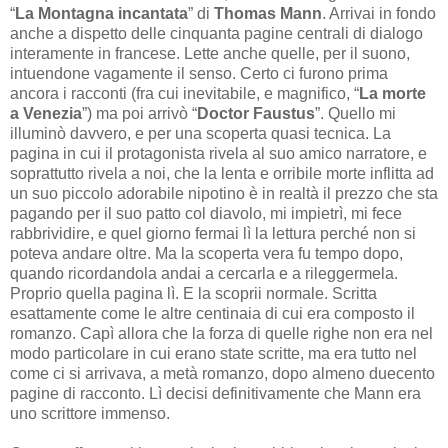
“
La Montagna incantata
” di
Thomas Mann
. Arrivai in fondo
anche a dispetto delle cinquanta pagine centrali di dialogo
interamente in francese. Lette anche quelle, per il suono,
intuendone vagamente il senso. Certo ci furono prima
ancora i racconti (fra cui inevitabile, e magnifico, “
La morte
a Venezia
”) ma poi arrivò “
Doctor Faustus
”. Quello mi
illuminò davvero, e per una scoperta quasi tecnica. La
pagina in cui il protagonista rivela al suo amico narratore, e
soprattutto rivela a noi, che la lenta e orribile morte inflitta ad
un suo piccolo adorabile nipotino è in realtà il prezzo che sta
pagando per il suo patto col diavolo, mi impietrì, mi fece
rabbrividire, e quel giorno fermai lì la lettura perché non si
poteva andare oltre. Ma la scoperta vera fu tempo dopo,
quando ricordandola andai a cercarla e a rileggermela.
Proprio quella pagina lì. E la scoprii normale. Scritta
esattamente come le altre centinaia di cui era composto il
romanzo. Capì allora che la forza di quelle righe non era nel
modo particolare in cui erano state scritte, ma era tutto nel
come ci si arrivava, a metà romanzo, dopo almeno duecento
pagine di racconto. Lì decisi definitivamente che Mann era
uno scrittore immenso.