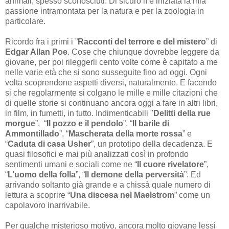
animali, spesso sconosciuti. Di sicuro lì è iniziata la mia
passione intramontata per la natura e per la zoologia in
particolare.
Ricordo fra i primi i ”
Racconti del terrore e del mistero
” di
Edgar Allan Poe
. Cose che chiunque dovrebbe leggere da
giovane, per poi rileggerli cento volte come è capitato a me
nelle varie età che si sono susseguite fino ad oggi. Ogni
volta scoprendone aspetti diversi, naturalmente. E facendo
si che regolarmente si colgano le mille e mille citazioni che
di quelle storie si continuano ancora oggi a fare in altri libri,
in film, in fumetti, in tutto. Indimenticabili "
Delitti della rue
morgue
”, “
Il pozzo e il pendolo
”, “
Il barile di
Ammontillado
”, “
Mascherata della morte rossa
” e
“
Caduta di casa Usher
”, un prototipo della decadenza. E
quasi filosofici e mai più analizzati così in profondo
sentimenti umani e sociali come ne “
Il cuore rivelatore
”,
“
L’uomo della folla
”, “
Il demone della perversità
”. Ed
arrivando soltanto già grande e a chissà quale numero di
lettura a scoprire “
Una discesa nel Maelstrom
” come un
capolavoro inarrivabile.
Per qualche misterioso motivo, ancora molto giovane lessi