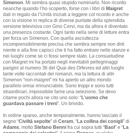
Simenon
. Mi sembra quasi stupido nominarlo. Non ricordo
neanche quando l’ho scoperto, forse con i libri di
Maigret
dati in regalo da l’Unità iniziati a leggere col ricordo e anche
con la visione in replica di diverse puntate della splendida
versione televisiva con Gino Cervi, ma da allora è diventato
una presenza costante. Ogni tanto nella serie di letture entra
per forza un Simenon. Con quella asciuttezza
incomprensibilmente precisa che sembra sempre non dirti
niente e alla fine capisci che ti ha fatto entrare nelle stanze e
nei luoghi come se ci fossi sempre stato. La consuetudine
con Maigret mi ha portato negli inevitabili pellegrinaggi
parigini al numero 36 del Quai des Orfevres ed altri luoghi
tante volte raccontati dei romanzi, ma la lettura di altri
Simenon “non-maigret” mi ha aperto un altro mondo
parallelo ormai irrinunciabile. Sono troppi e sono tutti
straordinari, impossibile farne una selezione. Se devo
citarne pochi allora ne cito uno solo: “
L’uomo che
guardava passare i treni
”. Un brivido.
In ordine sparso, anche temporalmente, hanno lasciato il
segno “
Civiltà sepolte
” di
Ceram
, “
La collina dei conigli
” di
Adams
, molto
Stefano Benni
fra cui sopra tutti “
Baol
” e “
La