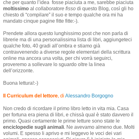
che
per quanto
l’idea fosse piaciuta a me, sarebbe piaciuta
moltissimo
al
collaboratore fisso
di questo Blog, così gli ho
chiesto di “compilare” il suo
e tempo qualche ora mi ha
mandato cinque pagine fitte fitte:-).
Prendete allora questo lunghissimo post che non parla di
librerie ma di una personalissima lista di libri, aggiungeteci
qualche foto, 40 gradi all’ombra e stiamo già
contravvenendo a diverse regole elementari della scrittura
online ma ancora una volta, per chi vorrà seguirci,
proveremo a sollevare lo sguardo oltre la linea
dell’orizzonte.
Buona lettura!:-)
Il Curriculum del lettore
, di
Alessandro Borgogno
Non credo di ricordare il primo libro letto in vita mia. Casa
per fortuna era piena di libri, e chissà qual è stato davvero il
primo. Quasi certamente le prime letture sono state le
enciclopedie sugli animali
. Ne avevamo almeno due. Molti
volumi. E spesso li aprivo e mi leggevo le voci dei vari