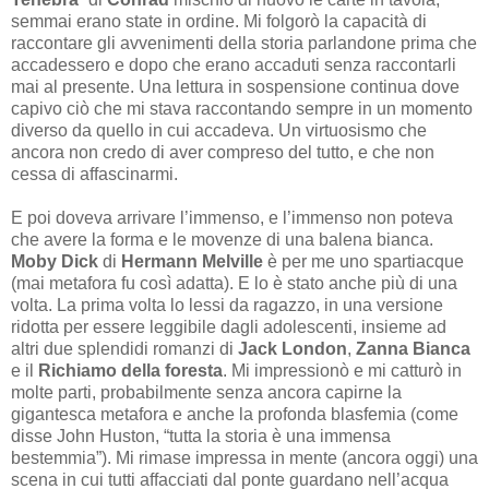
semmai erano state in ordine. Mi folgorò la capacità di
raccontare gli avvenimenti della storia parlandone prima che
accadessero e dopo che erano accaduti senza raccontarli
mai al presente. Una lettura in sospensione continua dove
capivo ciò che mi stava raccontando sempre in un momento
diverso da quello in cui accadeva. Un virtuosismo che
ancora non credo di aver compreso del tutto, e che non
cessa di affascinarmi.
E poi doveva arrivare l’immenso, e l’immenso non poteva
che avere la forma e le movenze di una balena bianca.
Moby Dick
di
Hermann Melville
è per me uno spartiacque
(mai metafora fu così adatta). E lo è stato anche più di una
volta. La prima volta lo lessi da ragazzo, in una versione
ridotta per essere leggibile dagli adolescenti, insieme ad
altri due splendidi romanzi di
Jack London
,
Zanna Bianca
e il
Richiamo della foresta
. Mi impressionò e mi catturò in
molte parti, probabilmente senza ancora capirne la
gigantesca metafora e anche la profonda blasfemia (come
disse John Huston, “tutta la storia è una immensa
bestemmia”). Mi rimase impressa in mente (ancora oggi) una
scena in cui tutti affacciati dal ponte guardano nell’acqua