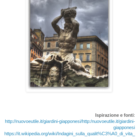
Ispirazione e fonti
:
http://nuovoeutile.it/giardini-giapponesi/http:/nuovoeutile.it/giardini-
giapponesi
https://it.wikipedia.org/wiki/Indagini_sulla_qualit%C3%A0_di_vita_