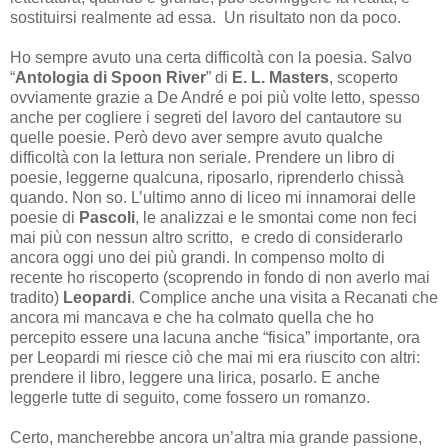
sostituirsi realmente ad essa. Un risultato non da poco.
Ho sempre avuto una certa difficoltà con la poesia. Salvo
“
Antologia di Spoon River
” di
E. L. Masters
, scoperto
ovviamente grazie a De André e poi più volte letto, spesso
anche per cogliere i segreti del lavoro del cantautore su
quelle poesie. Però devo aver sempre avuto qualche
difficoltà con la lettura non seriale. Prendere un libro di
poesie, leggerne qualcuna, riposarlo, riprenderlo chissà
quando. Non so. L’ultimo anno di liceo mi innamorai delle
poesie di
Pascoli
, le analizzai e le smontai come non feci
mai più con nessun altro scritto, e credo di considerarlo
ancora oggi uno dei più grandi. In compenso molto di
recente ho riscoperto (scoprendo in fondo di non averlo mai
tradito)
Leopardi
. Complice anche una visita a Recanati che
ancora mi mancava e che ha colmato quella che ho
percepito essere una lacuna anche “fisica” importante, ora
per Leopardi mi riesce ciò che mai mi era riuscito con altri:
prendere il libro, leggere una lirica, posarlo. E anche
leggerle tutte di seguito, come fossero un romanzo.
Certo, mancherebbe ancora un’altra mia grande passione,