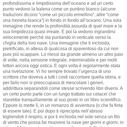
profondissima e limpidissima dell’oceano e ad un certo
punto vedono la balena come un puntino bianco (alcune
traduzioni dicono “come un piccolo ermellino”, altre “come
una moneta bianca”) in fondo in fondo all’oceano. Una sola
immagine che rende la profondità assurda di quel mare e la
sua limpidezza quasi irreale. E poi la vedono ingrandirsi
velocemente perché sta puntando in verticale verso la
chiglia della loro nave. Una immagine che ti inchioda,
pietrificato, in attesa di qualcosa di spaventoso da cui non
puoi più scappare. Lo rilessi da grande almeno un altro paio
di volte, nella versione integrale, interminabile e per molti
lettori ancora oggi ostica. E ogni volta è regolarmente stata
una rivelazione. Vi ho sempre trovato l’urgenza di uno
scrittore che doveva a tutti i costi raccontare quella storia, e
per farlo non si preoccupava di mescolare i generi,
addirittura separandoli come stesse scrivendo libri diversi. A
un certo punto parte con un lungo trattato sui cetacei che
starebbe tranquillamente al suo posto in un libro scientifico.
Eppure lo mette lì, in un romanzo di avventura (o che fa finta
di essere tale). E poi dopo ti riprecipita nell’abisso
togliendoti il respiro, e poi ti inchioda nel sole senza un filo
di vento che possa far muovere la nave per giorni e giorni, in