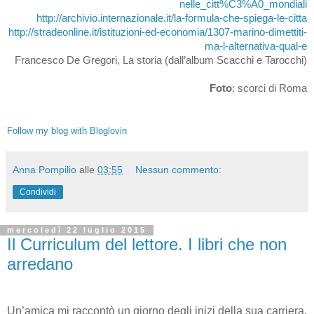
nelle_citt%C3%A0_mondiali
http://archivio.internazionale.it/la-formula-che-spiega-le-citta
http://stradeonline.it/istituzioni-ed-economia/1307-marino-dimettiti-
ma-l-alternativa-qual-e
Francesco De Gregori, La storia (dall’album Scacchi e Tarocchi)
Foto
: scorci di Roma
Follow my blog with Bloglovin
Anna Pompilio
alle
03:55
Nessun commento:
Condividi
mercoledì 22 luglio 2015
Il Curriculum del lettore. I libri che non
arredano
Un’amica mi raccontò un giorno degli inizi della sua carriera.