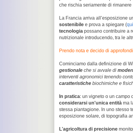
che rischia seriamente di rimanere
La Francia arriva all’esposizione 
sostenibile
e prova a spiegare (
qu
tecnologia
possano contribuire a re
nutrizionale introducendo, tra le altr
Prendo nota e decido di approfondi
Cominciamo dalla definizione di Wi
gestionale
che si avvale di
modern
interventi agronomici tenendo cont
caratteristiche
biochimiche e fisic
In pratica
: un vigneto o un campo d
considerarsi un'unica entità
ma la
stessa piantagione. In uno stesso t
esposizione solare, di topografia anc
L’agricoltura di precisione
monitor