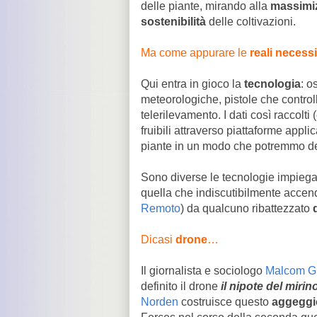
delle piante, mirando alla
massimi
sostenibilità
delle coltivazioni.
Ma come appurare le
reali necessi
Qui entra in gioco la
tecnologia
: o
meteorologiche, pistole che controll
telerilevamento. I dati così raccolt
fruibili attraverso piattaforme appl
piante in un modo che potremmo de
Sono diverse le tecnologie impiegat
quella che indiscutibilmente accend
Remoto
) da qualcuno ribattezzato
Dicasi
drone
…
Il giornalista e sociologo
Malcom G
definito il drone
il nipote del mir
Norden
costruisce questo
aggeggi