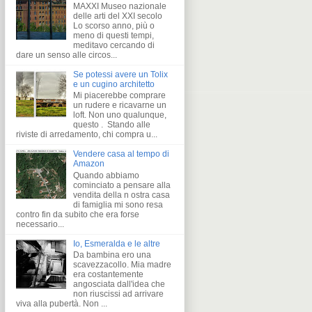
MAXXI Museo nazionale
delle arti del XXI secolo
Lo scorso anno, più o
meno di questi tempi,
meditavo cercando di
dare un senso alle circos...
Se potessi avere un Tolix
e un cugino architetto
Mi piacerebbe comprare
un rudere e ricavarne un
loft. Non uno qualunque,
questo . Stando alle
riviste di arredamento, chi compra u...
Vendere casa al tempo di
Amazon
Quando abbiamo
cominciato a pensare alla
vendita della n ostra casa
di famiglia mi sono resa
contro fin da subito che era forse
necessario...
Io, Esmeralda e le altre
Da bambina ero una
scavezzacollo. Mia madre
era costantemente
angosciata dall'idea che
non riuscissi ad arrivare
viva alla pubertà. Non ...