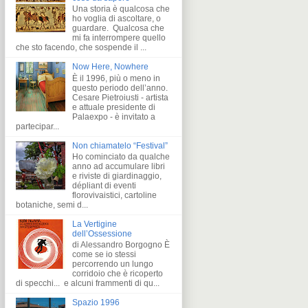
Una storia è qualcosa che
ho voglia di ascoltare, o
guardare. Qualcosa che
mi fa interrompere quello
che sto facendo, che sospende il ...
Now Here, Nowhere
È il 1996, più o meno in
questo periodo dell’anno.
Cesare Pietroiusti - artista
e attuale presidente di
Palaexpo - è invitato a
partecipar...
Non chiamatelo “Festival”
Ho cominciato da qualche
anno ad accumulare libri
e riviste di giardinaggio,
dépliant di eventi
florovivaistici, cartoline
botaniche, semi d...
La Vertigine
dell’Ossessione
di Alessandro Borgogno È
come se io stessi
percorrendo un lungo
corridoio che è ricoperto
di specchi... e alcuni frammenti di qu...
Spazio 1996