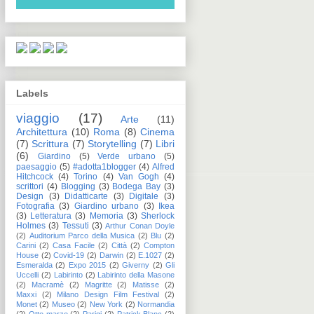
Labels
viaggio
(17)
Arte
(11)
Architettura
(10)
Roma
(8)
Cinema
(7)
Scrittura
(7)
Storytelling
(7)
Libri
(6)
Giardino
(5)
Verde urbano
(5)
paesaggio
(5)
#adotta1blogger
(4)
Alfred
Hitchcock
(4)
Torino
(4)
Van Gogh
(4)
scrittori
(4)
Blogging
(3)
Bodega Bay
(3)
Design
(3)
Didatticarte
(3)
Digitale
(3)
Fotografia
(3)
Giardino urbano
(3)
Ikea
(3)
Letteratura
(3)
Memoria
(3)
Sherlock
Holmes
(3)
Tessuti
(3)
Arthur Conan Doyle
(2)
Auditorium Parco della Musica
(2)
Blu
(2)
Carini
(2)
Casa Facile
(2)
Città
(2)
Compton
House
(2)
Covid-19
(2)
Darwin
(2)
E.1027
(2)
Esmeralda
(2)
Expo 2015
(2)
Giverny
(2)
Gli
Uccelli
(2)
Labirinto
(2)
Labirinto della Masone
(2)
Macramè
(2)
Magritte
(2)
Matisse
(2)
Maxxi
(2)
Milano Design Film Festival
(2)
Monet
(2)
Museo
(2)
New York
(2)
Normandia
(2)
Otto marzo
(2)
Parigi
(2)
Patrick Blanc
(2)