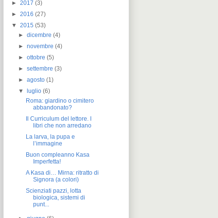
►
2017
(3)
►
2016
(27)
▼
2015
(53)
►
dicembre
(4)
►
novembre
(4)
►
ottobre
(5)
►
settembre
(3)
►
agosto
(1)
▼
luglio
(6)
Roma: giardino o cimitero
abbandonato?
Il Curriculum del lettore. I
libri che non arredano
La larva, la pupa e
l’immagine
Buon compleanno Kasa
Imperfetta!
A Kasa di… Mirna: ritratto di
Signora (a colori)
Scienziati pazzi, lotta
biologica, sistemi di
punt...