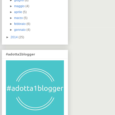
►
giugno
(6)
►
maggio
(4)
►
aprile
(5)
►
marzo
(5)
►
febbraio
(6)
►
gennaio
(4)
►
2014
(25)
#adotta1blogger