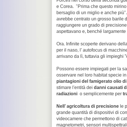
Forces nel corso della seconda gu
e Corea. "Prima che questo mirino 
bersaglio di un miglio e anche più"
avrebbe centrato un grosso barile d
raggiungere un grado di precisione
aspettavano e, benché largamente im
Ora. Infinite scoperte derivano dell
per il naso, l’ autofocus di macchine
arrivano da lì, tuttavia gli impieghi 
Possono essere impiegati per la sa
osservare nel loro habitat specie i
piantagioni del famigerato olio d
stimare l'entità dei
danni causati da
radiazioni
o semplicemente per
tr
Nell’ agricoltura di precisione
le p
grande quantità di dispositivi di c
videocamere che permettono di cattur
magnetometri, sensori multispettrali