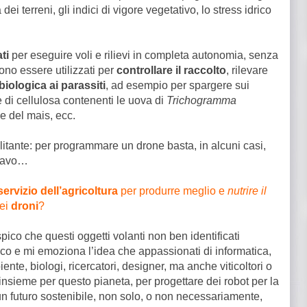
ei terreni, gli indici di vigore vegetativo, lo stress idrico
ti
per eseguire voli e rilievi in completa autonomia, senza
sono essere utilizzati per
controllare il raccolto
, rilevare
 biologica ai parassiti
, ad esempio per spargere sui
 di cellulosa contenenti le uova di
Trichogramma
de del mais, ecc.
ilitante: per programmare un drone basta, in alcuni casi,
bravo…
ervizio dell’agricoltura
per produrre meglio e
nutrire il
nei
droni
?
ico che questi oggetti volanti non ben identificati
co e mi emoziona l’idea che appassionati di informatica,
iente, biologi, ricercatori, designer, ma anche viticoltori o
insieme per questo pianeta, per progettare dei robot per la
n futuro sostenibile, non solo, o non necessariamente,