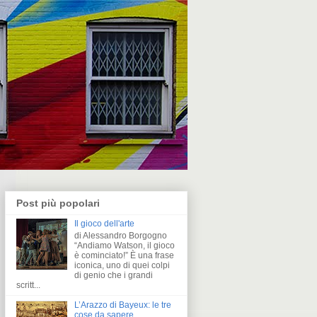
Post più popolari
Il gioco dell'arte
di Alessandro Borgogno
“Andiamo Watson, il gioco
è cominciato!” È una frase
iconica, uno di quei colpi
di genio che i grandi
scritt...
L’Arazzo di Bayeux: le tre
cose da sapere