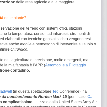
zzazione
della resa agricola e alla maggiore
tà
delle piante?
sservazione del terreno con sistemi ottici, stazioni
ano la temperatura, sensori ad infrarossi, strumenti di
i (ed elaborati con tecniche geostatistiche) vengono resi
icative anche
mobile
e permettono di intervenire su suolo o
finire
chirurgico
.
e nell’agricoltura di precisione, molte emergenti, ma
e la mia fantasia è l’APR (
Aeromobile a Pilotaggio
drone-contadino
.
ladwell
(in questa spettacolare
Ted
Conference) ha
ino da bombardamento Norden Mark 15
(per inciso:
Carl
o complicatissimo
utilizzato dalla United States Army Air