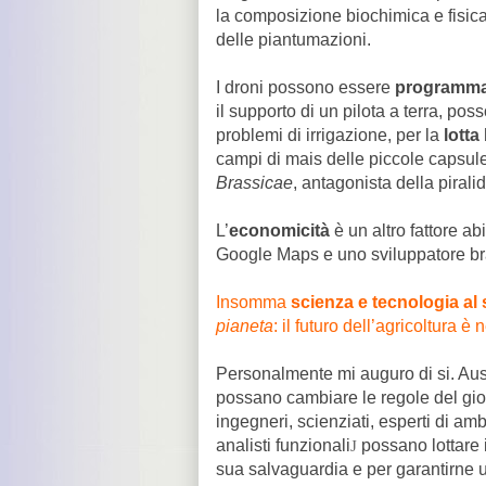
la composizione biochimica e fisica d
delle piantumazioni.
I droni possono essere
programma
il supporto di un pilota a terra, pos
problemi di irrigazione, per la
lotta
campi di mais delle piccole capsule
Brassicae
, antagonista della pirali
L’
economicità
è un altro fattore ab
Google Maps e uno sviluppatore 
Insomma
scienza e tecnologia al s
pianeta
: il futuro dell’agricoltura è 
Personalmente mi auguro di si. Ausp
possano cambiare le regole del gio
ingegneri, scienziati, esperti di amb
analisti funzionali
possano lottare 
J
sua salvaguardia e per garantirne u