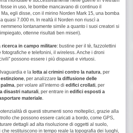
erra mondiale e successivamente nelle guerre in Vietnam
fosse in uso, le bombe mancavano di continuo il
. Ma, egli disse, con il mirino Norden Mark 15, una bomba
a quasi 7.000 m. In realtà il Norden non riuscì a
 nemmeno lontanamente simile a quanto i suoi creatori si
piegato, ottenne risultati ben miseri).
a
ricerca in campo militare
: bustine per il tè, fazzolettini
 fotografiche e telefonini, il wireless. Anche i droni
”civili” possono essere i più disparati e virtuosi.
lvaguardia e la
lotta ai crimini contro la natura
, per
n
estinzione
, per analizzare
la diffusione delle
i palma
, per volare all'interno di
edifici crollati
, per
 disastri naturali
, per entrare in
edifici esposti a
asportare materiale
.
otenzialità di questi strumenti sono molteplici, grazie alla
ontrollo che possono essere caricati a bordo, come GPS,
are dettagli ad alta risoluzione di oggetti al suolo,
 che restituiscono in tempo reale la topografia dei luoghi,