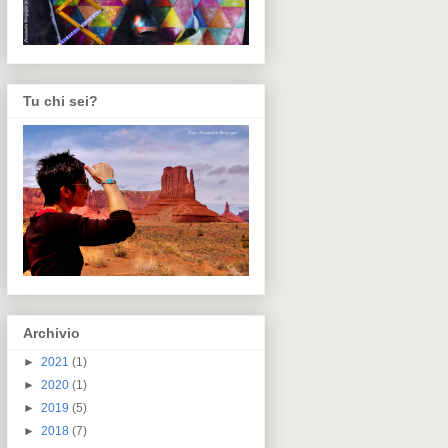
Tu chi sei?
Archivio
►
2021
(1)
►
2020
(1)
►
2019
(5)
►
2018
(7)