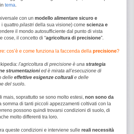
 in
tema
.
universale con un
modello alimentare sicuro e
i
i quattro
pilastri
della sua visione) come
scienza e
ndere il mondo autosufficiente dal punto di vista
e cose, il concetto di “
agricoltura di precisione
”.
re: cos’è e come funziona la faccenda della
precisione
?
kipedia:
l'agricoltura di precisione è una
strategia
e strumentazioni
ed è mirata all'esecuzione di
o delle
effettive esigenze
colturali
e delle
he del suol
o.
i mais, soprattutto se sono molto estesi,
non sono da
 somma di tanti piccoli appezzamenti coltivati con la
erreno possono quindi trovarsi condizioni di suolo, di
he molto differenti tra loro.
a queste condizioni e interviene sulle
reali necessità