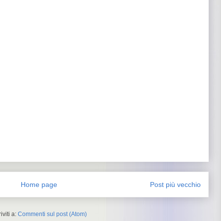
Home page
Post più vecchio
riviti a:
Commenti sul post (Atom)