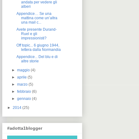
andata per vedere gli
alberi
Appendice… Se una
mattina come un’altra
una mail c...
Avete presente Durand-
Ruel e gli
impressionisti?
Off topic... 6 giugno 1944,
lettera dalla Normandia
Appendice... Del blu e di
altre storie
►
maggio
(4)
►
aprile
(5)
►
marzo
(5)
►
febbraio
(6)
►
gennaio
(4)
►
2014
(25)
#adotta1blogger