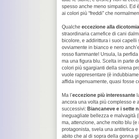
spesso anche meno simpatici. Ed è
ai colori più “freddi” che normalme
Qualche
eccezione alla dicotomi
straordinaria carnefice di cani dal
bicolore, e addirittura i suoi capelli
ovviamente in bianco e nero anch’e
rosso fiammante! Ursula, la perfida 
ma una figura blu. Scelta in parte d
colori più sgargianti della sirena 
vuole rappresentare (è indubbiamente
affida ingenuamente, quasi fosse co
Ma l’
eccezione più interessante
l
ancora una volta più complesso e 
successivi:
Biancaneve e i sette n
ineguagliate bellezza e malvagità 
ma, attenzione, anche molto blu (e r
protagonista, svela una antitetica 
abito che al di sopra della gonna g