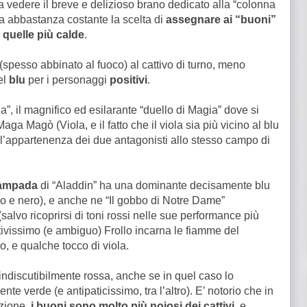
a vedere il breve e delizioso brano dedicato alla “colonna
a abbastanza costante la scelta di
assegnare ai “buoni”
” quelle più calde
.
(spesso abbinato al fuoco) al cattivo di turno, meno
el
blu
per i personaggi
positivi
.
”, il magnifico ed esilarante “duello di Magia” dove si
ga Magò (Viola, e il fatto che il viola sia più vicino al blu
e l’appartenenza dei due antagonisti allo stesso campo di
 lampada
di “Aladdin” ha una dominante decisamente blu
osso e nero), e anche ne “Il gobbo di Notre Dame”
(salvo ricoprirsi di toni rossi nelle sue performance più
ttivissimo (e ambiguo) Frollo incarna le fiamme del
, e qualche tocco di viola.
discutibilmente rossa, anche se in quel caso lo
te verde (e antipaticissimo, tra l’altro). E’ notorio che in
ezione,
i buoni sono molto più noiosi dei cattivi
, e