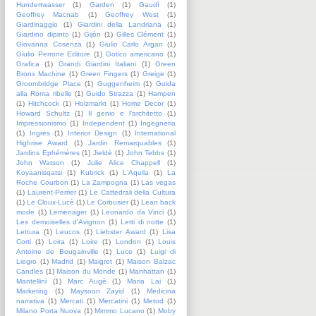
Hundertwasser
(1)
Garden
(1)
Gaudì
(1)
Geoffrey Macnab
(1)
Geoffrey West
(1)
Giardinaggio
(1)
Giardini della Landriana
(1)
Giardino dipinto
(1)
Gijòn
(1)
Gilles Clément
(1)
Giovanna Cosenza
(1)
Giulio Carlo Argan
(1)
Giulio Perrone Editore
(1)
Gotico americano
(1)
Grafica
(1)
Grandi Giardini Italiani
(1)
Green
Bronx Machine
(1)
Green Fingers
(1)
Greige
(1)
Groombridge Place
(1)
Guggenheim
(1)
Guida
alla Roma ribelle
(1)
Guido Strazza
(1)
Hampen
(1)
Hitchcock
(1)
Holzmarkt
(1)
Home Decor
(1)
Howard Schultz
(1)
Il genio e l'architetto
(1)
Impressionismo
(1)
Independent
(1)
Ingegneria
(1)
Ingres
(1)
Interior Design
(1)
International
Highrise Award
(1)
Jardin Remarquables
(1)
Jardins Ephémères
(1)
Jieldè
(1)
John Tebbs
(1)
John Watson
(1)
Julie Alice Chappell
(1)
Koyaanisqatsi
(1)
Kubrick
(1)
L'Aquila
(1)
La
Roche Courbon
(1)
La Zampogna
(1)
Las vegas
(1)
Laurent-Perrier
(1)
Le Cattedrali della Cultura
(1)
Le Cloux-Lucè
(1)
Le Corbusier
(1)
Lean back
mode
(1)
Lemenager
(1)
Leonardo da Vinci
(1)
Les demoiselles d'Avignon
(1)
Letti di notte
(1)
Lettura
(1)
Leucos
(1)
Liebster Award
(1)
Lisa
Corti
(1)
Loira
(1)
Loire
(1)
London
(1)
Louis
Antoine de Bougainville
(1)
Luce
(1)
Luigi di
Liegro
(1)
Madrid
(1)
Maigret
(1)
Maison Balzac
Candles
(1)
Maison du Monde
(1)
Manhattan
(1)
Mantellini
(1)
Marc Augè
(1)
Maria Lai
(1)
Marketing
(1)
Maysoon Zayid
(1)
Medicina
narrativa
(1)
Mercati
(1)
Mercatini
(1)
Metod
(1)
Milano Porta Nuova
(1)
Mimmo Lucano
(1)
Moby