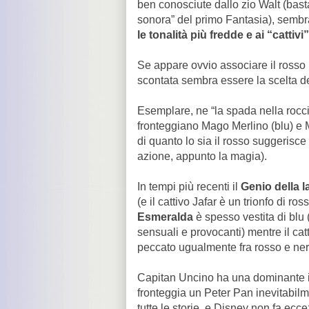
ben conosciute dallo zio Walt (bast
sonora” del primo Fantasia), sembr
le tonalità più fredde e ai “cattivi
Se appare ovvio associare il rosso 
scontata sembra essere la scelta d
Esemplare, ne “la spada nella roccia
fronteggiano Mago Merlino (blu) e Ma
di quanto lo sia il rosso suggerisc
azione, appunto la magia).
In tempi più recenti il
Genio della
(e il cattivo Jafar è un trionfo di r
Esmeralda
è spesso vestita di blu 
sensuali e provocanti) mentre il ca
peccato ugualmente fra rosso e nero
Capitan Uncino ha una dominante in
fronteggia un Peter Pan inevitabilmen
tutte le storie, e Disney non fa ecc