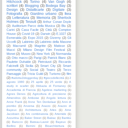
Hitchcock
(4)
Torino
(4)
Van Gogh
(4)
scrittori
(4)
Blogging
(3)
Bodega Bay
(3)
Design
(3)
Didatticarte
(3)
Digitale
(3)
Fotografia
(3)
Giardino urbano
(3)
Ikea
(3)
Letteratura
(3)
Memoria
(3)
Sherlock
Holmes
(3)
Tessuti
(3)
Arthur Conan Doyle
(2)
Auditorium Parco della Musica
(2)
Blu
(2)
Carini
(2)
Casa Facile
(2)
Città
(2)
Compton
House
(2)
Covid-19
(2)
Darwin
(2)
E.1027
(2)
Esmeralda
(2)
Expo 2015
(2)
Giverny
(2)
Gli
Uccelli
(2)
Labirinto
(2)
Labirinto della Masone
(2)
Macramè
(2)
Magritte
(2)
Matisse
(2)
Maxxi
(2)
Milano Design Film Festival
(2)
Monet
(2)
Museo
(2)
New York
(2)
Normandia
(2)
Otto marzo
(2)
Parigi
(2)
Patrick Blanc
(2)
Paulette Duhalde
(2)
Pietroiusti
(2)
Riccardo
Falcinelli
(2)
Sicilia
(2)
Smart City
(2)
Smart
community
(2)
Social
(2)
Teatro
(2)
Terzo
Paesaggio
(2)
Tricia Guild
(2)
Turismo
(2)
film
(2)
#adotta1bloggerday
(1)
#giocodellecittà
(1)
2
agosto 1980
(1)
25 aprile
(1)
25 verde
(1)
A
study in scarlet
(1)
Abbazia di Fontaney
(1)
Accademia di Francia
(1)
Ageless marketing
(1)
Agnes Denes
(1)
Agricoltura di precisione
(1)
Almendros
(1)
Amboise
(1)
Angolo lettura
(1)
Anne Frank
(1)
Anne Ten Donkelaar
(1)
Anni di
piombo
(1)
Anversa
(1)
Arazzo
(1)
Arazzo di
Bayeux
(1)
Archittettura
(1)
Arles
(1)
Arne
Jacobsen
(1)
Ars combinatoria
(1)
Artemide
(1)
Azzurrina
(1)
Baker Street
(1)
Balzac
(1)
Bambù
(1)
Barocco
(1)
Bateau-Lavoir
(1)
Bayeux
(1)
Berlino
(1)
Bernini
(1)
Bioarchitettura
(1)