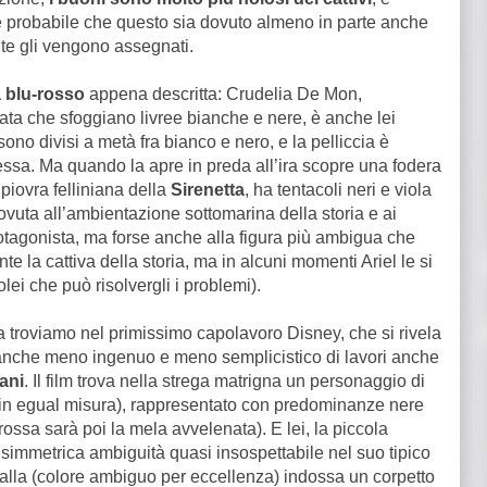
 probabile che questo sia dovuto almeno in parte anche
nte gli vengono assegnati.
a blu-rosso
appena descritta: Crudelia De Mon,
mata che sfoggiano livree bianche e nere, è anche lei
 sono divisi a metà fra bianco e nero, e la pelliccia è
ssa. Ma quando la apre in preda all’ira scopre una fodera
piovra felliniana della
Sirenetta
, ha tentacoli neri e viola
ovuta all’ambientazione sottomarina della storia e ai
protagonista, ma forse anche alla figura più ambigua che
 la cattiva della storia, ma in alcuni momenti Ariel le si
lei che può risolvergli i problemi).
a troviamo nel primissimo capolavoro Disney, che si rivela
anche meno ingenuo e meno semplicistico di lavori anche
ani
. Il film trova nella strega matrigna un personaggio di
(in egual misura), rappresentato con predominanze nere
ossa sarà poi la mela avvelenata). E lei, la piccola
e simmetrica ambiguità quasi insospettabile nel suo tipico
ialla (colore ambiguo per eccellenza) indossa un corpetto