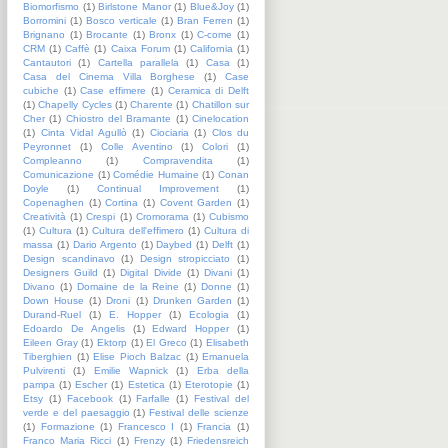
Biomorfismo
(1)
Birlstone Manor
(1)
Blue&Joy
(1)
Borromini
(1)
Bosco verticale
(1)
Bran Ferren
(1)
Brignano
(1)
Brocante
(1)
Bronx
(1)
C-come
(1)
CRM
(1)
Caffè
(1)
Caixa Forum
(1)
California
(1)
Cantautori
(1)
Cartella parallela
(1)
Casa
(1)
Casa del Cinema Villa Borghese
(1)
Case
cubiche
(1)
Case effimere
(1)
Ceramica di Delft
(1)
Chapelly Cycles
(1)
Charente
(1)
Chatillon sur
Cher
(1)
Chiostro del Bramante
(1)
Cinelocation
(1)
Cinta Vidal Agullò
(1)
Ciociaria
(1)
Clos du
Peyronnet
(1)
Colle Aventino
(1)
Colori
(1)
Compleanno
(1)
Compravendita
(1)
Comunicazione
(1)
Comédie Humaine
(1)
Conan
Doyle
(1)
Continual Improvement
(1)
Copenaghen
(1)
Cortina
(1)
Covent Garden
(1)
Creatività
(1)
Crespi
(1)
Cromorama
(1)
Cubismo
(1)
Cultura
(1)
Cultura dell'effimero
(1)
Cultura di
massa
(1)
Dario Argento
(1)
Daybed
(1)
Delft
(1)
Design scandinavo
(1)
Design stropicciato
(1)
Designers Guild
(1)
Digital Divide
(1)
Divani
(1)
Divano
(1)
Domaine de la Reine
(1)
Donne
(1)
Down House
(1)
Droni
(1)
Drunken Garden
(1)
Durand-Ruel
(1)
E. Hopper
(1)
Ecologia
(1)
Edoardo De Angelis
(1)
Edward Hopper
(1)
Eileen Gray
(1)
Ektorp
(1)
El Greco
(1)
Elisabeth
Tiberghien
(1)
Elise Pioch Balzac
(1)
Emanuela
Pulvirenti
(1)
Emilie Wapnick
(1)
Erba della
pampa
(1)
Escher
(1)
Estetica
(1)
Eterotopie
(1)
Etsy
(1)
Facebook
(1)
Farfalle
(1)
Festival del
verde e del paesaggio
(1)
Festival delle scienze
(1)
Formazione
(1)
Francesco I
(1)
Francia
(1)
Franco Maria Ricci
(1)
Frenzy
(1)
Friedensreich