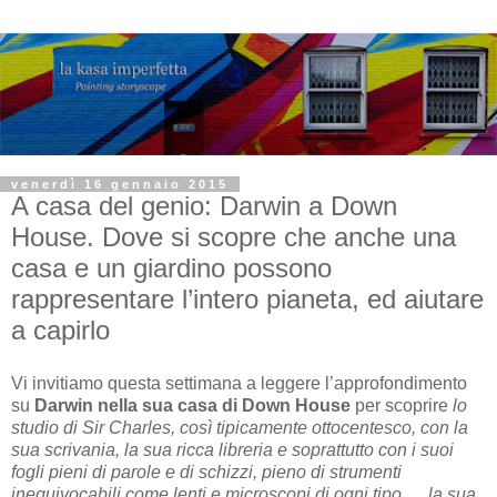
venerdì 16 gennaio 2015
A casa del genio: Darwin a Down
House. Dove si scopre che anche una
casa e un giardino possono
rappresentare l’intero pianeta, ed aiutare
a capirlo
Vi invitiamo questa settimana a leggere l’approfondimento
su
Darwin
nella sua casa di Down House
per scoprire
lo
studio di Sir Charles, così tipicamente ottocentesco, con la
sua scrivania, la sua ricca libreria e soprattutto con i suoi
fogli pieni di parole e di schizzi, pieno di strumenti
inequivocabili come lenti e microscopi di ogni tipo
…,
la sua