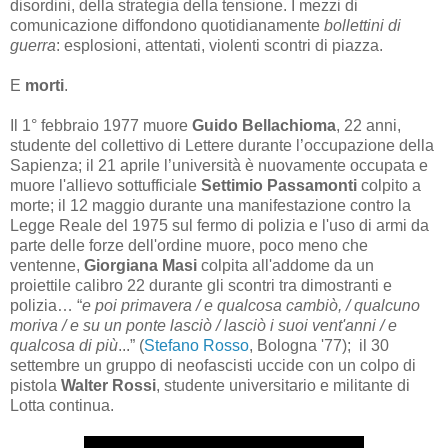
disordini, della strategia della tensione. I mezzi di
comunicazione diffondono quotidianamente
bollettini di
guerra
: esplosioni, attentati, violenti scontri di piazza.
E
morti
.
Il 1° febbraio 1977 muore
Guido Bellachioma
, 22 anni,
studente del collettivo di Lettere durante l’occupazione della
Sapienza; il 21 aprile l’università è nuovamente occupata e
muore l'allievo sottufficiale
Settimio Passamonti
colpito a
morte; il 12 maggio durante una manifestazione contro la
Legge Reale del 1975 sul fermo di polizia e l'uso di armi da
parte delle forze dell'ordine muore, poco meno che
ventenne,
Giorgiana Masi
colpita all'addome da un
proiettile calibro 22 durante gli scontri tra dimostranti e
polizia… “
e poi primavera / e qualcosa cambiò, / qualcuno
moriva / e su un ponte lasciò / lasciò i suoi vent'anni / e
qualcosa di più
...” (
Stefano Rosso
, Bologna '77); il 30
settembre un gruppo di neofascisti uccide con un colpo di
pistola
Walter Rossi
, studente universitario e militante di
Lotta continua.