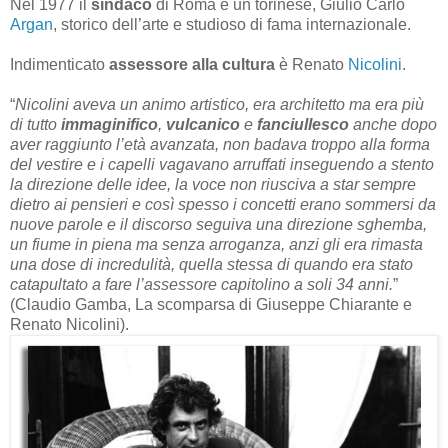
Nel 1977 il
sindaco
di Roma è un torinese, Giulio Carlo
Argan
, storico dell’arte e studioso di fama internazionale.
Indimenticato
assessore alla cultura
è Renato
Nicolini
.
“
Nicolini aveva un animo artistico, era architetto ma era più
di tutto
immaginifico
,
vulcanico
e
fanciullesco
anche dopo
aver raggiunto l’età avanzata, non badava troppo alla forma
del vestire e i capelli vagavano arruffati inseguendo a stento
la direzione delle idee, la voce non riusciva a star sempre
dietro ai pensieri e così spesso i concetti erano sommersi da
nuove parole e il discorso seguiva una direzione sghemba,
un fiume in piena ma senza arroganza, anzi gli era rimasta
una dose di incredulità, quella stessa di quando era stato
catapultato a fare l’assessore capitolino a soli 34 anni.
”
(Claudio Gamba, La scomparsa di Giuseppe Chiarante e
Renato Nicolini).