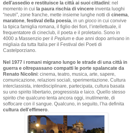
dell’assedio e restituisce la città ai suoi cittadini
: nel
momento in cui
la paura rischia di vincere
inventa luoghi
“neutri”, zone franche, mette insieme lunghe notti di
cinema
,
maratone
,
festival della poesia
, in un
gioco
in cui convive
la tipica famiglia romana, il figlio dei fiori, l’intellettuale, il
frequentatore di cineclub, il poeta e il proletario. Sono in
4000 a Massenzio per il
Peplum
e due anni dopo arrivano in
migliaia da tutta Italia per il Festival dei Poeti di
Castelporziano.
Nel 1977 i romani migrano lungo le strade di una città in
guerra e oltrepassano compatti le porte spalancate da
Renato Nicolini
: cinema, teatro, musica, arte, sapere,
comunicazione, relazioni sociali, sperimentazione. Cultura
interclassista, interdisciplinare, partecipata, cultura basata
su uno spirito libertario, progressista e laico. Quello stesso
spirito che qualcuno tenta ancora oggi, inutilmente, di
soffocare con il sangue.
Qualcuno, in seguito, l’ha definita
cultura dell’effimero
.