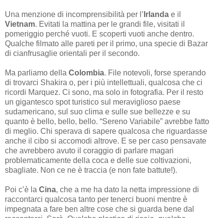
Una menzione di incomprensibilità per l’
Irlanda
e il
Vietnam
. Evitati la mattina per le grandi file, visitati il
pomeriggio perché vuoti. E scoperti vuoti anche dentro.
Qualche filmato alle pareti per il primo, una specie di Bazar
di cianfrusaglie orientali per il secondo.
Ma parliamo della
Colombia
. File notevoli, forse sperando
di trovarci Shakira o, per i più intellettuali, qualcosa che ci
ricordi Marquez. Ci sono, ma solo in fotografia. Per il resto
un gigantesco spot turistico sul meraviglioso paese
sudamericano, sul suo clima e sulle sue bellezze e su
quanto è bello, bello, bello. “Sereno Variabile” avrebbe fatto
di meglio. Chi sperava di sapere qualcosa che riguardasse
anche il cibo si accomodi altrove. E se per caso pensavate
che avrebbero avuto il coraggio di parlare magari
problematicamente della coca e delle sue coltivazioni,
sbagliate. Non ce ne è traccia (e non fate battute!).
Poi c’è la
Cina
, che a me ha dato la netta impressione di
raccontarci qualcosa tanto per tenerci buoni mentre è
impegnata a fare ben altre cose che si guarda bene dal