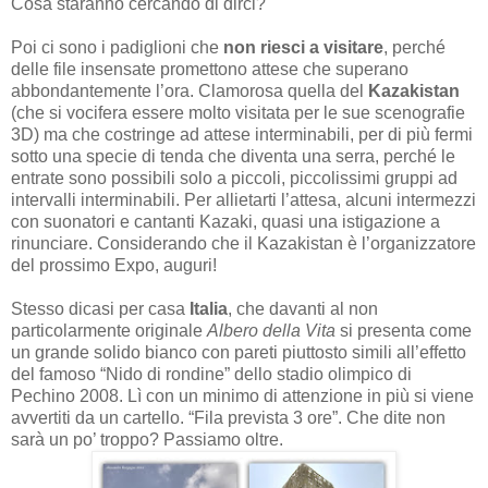
Cosa staranno cercando di dirci?
Poi ci sono i padiglioni che
non riesci a visitare
, perché
delle file insensate promettono attese che superano
abbondantemente l’ora. Clamorosa quella del
Kazakistan
(che si vocifera essere molto visitata per le sue scenografie
3D) ma che costringe ad attese interminabili, per di più fermi
sotto una specie di tenda che diventa una serra, perché le
entrate sono possibili solo a piccoli, piccolissimi gruppi ad
intervalli interminabili. Per allietarti l’attesa, alcuni intermezzi
con suonatori e cantanti Kazaki, quasi una istigazione a
rinunciare. Considerando che il Kazakistan è l’organizzatore
del prossimo Expo, auguri!
Stesso dicasi per casa
Italia
, che davanti al non
particolarmente originale
Albero della Vita
si presenta come
un grande solido bianco con pareti piuttosto simili all’effetto
del famoso “Nido di rondine” dello stadio olimpico di
Pechino 2008. Lì con un minimo di attenzione in più si viene
avvertiti da un cartello. “Fila prevista 3 ore”. Che dite non
sarà un po’ troppo? Passiamo oltre.