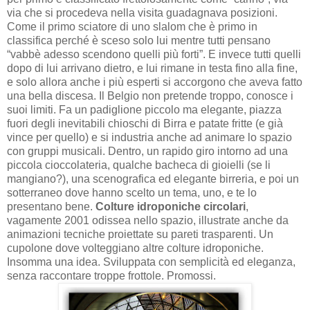
via che si procedeva nella visita guadagnava posizioni.
Come il primo sciatore di uno slalom che è primo in
classifica perché è sceso solo lui mentre tutti pensano
“vabbè adesso scendono quelli più forti”. E invece tutti quelli
dopo di lui arrivano dietro, e lui rimane in testa fino alla fine,
e solo allora anche i più esperti si accorgono che aveva fatto
una bella discesa. Il Belgio non pretende troppo, conosce i
suoi limiti. Fa un padiglione piccolo ma elegante, piazza
fuori degli inevitabili chioschi di Birra e patate fritte (e già
vince per quello) e si industria anche ad animare lo spazio
con gruppi musicali. Dentro, un rapido giro intorno ad una
piccola cioccolateria, qualche bacheca di gioielli (se li
mangiano?), una scenografica ed elegante birreria, e poi un
sotterraneo dove hanno scelto un tema, uno, e te lo
presentano bene.
Colture idroponiche circolari
,
vagamente 2001 odissea nello spazio, illustrate anche da
animazioni tecniche proiettate su pareti trasparenti. Un
cupolone dove volteggiano altre colture idroponiche.
Insomma una idea. Sviluppata con semplicità ed eleganza,
senza raccontare troppe frottole. Promossi.