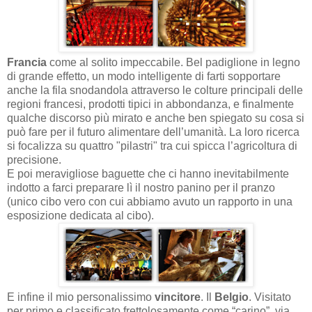
Francia
come al solito impeccabile. Bel padiglione in legno
di grande effetto, un modo intelligente di farti sopportare
anche la fila snodandola attraverso le colture principali delle
regioni francesi, prodotti tipici in abbondanza, e finalmente
qualche discorso più mirato e anche ben spiegato su cosa si
può fare per il futuro alimentare dell’umanità. La loro ricerca
si focalizza su quattro "pilastri" tra cui spicca l’agricoltura di
precisione.
E poi meravigliose baguette che ci hanno inevitabilmente
indotto a farci preparare lì il nostro panino per il pranzo
(unico cibo vero con cui abbiamo avuto un rapporto in una
esposizione dedicata al cibo).
E infine il mio personalissimo
vincitore
. Il
Belgio
. Visitato
per primo e classificato frettolosamente come “carino”, via