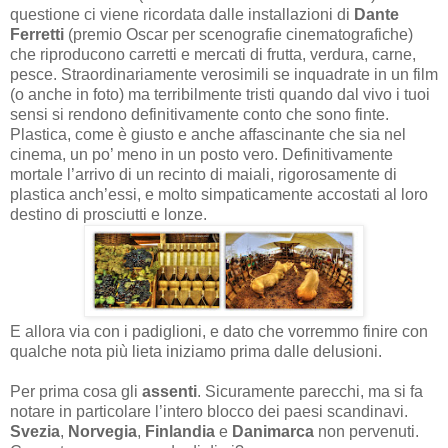
questione ci viene ricordata dalle installazioni di
Dante
Ferretti
(premio Oscar per scenografie cinematografiche)
che riproducono carretti e mercati di frutta, verdura, carne,
pesce. Straordinariamente verosimili se inquadrate in un film
(o anche in foto) ma terribilmente tristi quando dal vivo i tuoi
sensi si rendono definitivamente conto che sono finte.
Plastica, come è giusto e anche affascinante che sia nel
cinema, un po’ meno in un posto vero. Definitivamente
mortale l’arrivo di un recinto di maiali, rigorosamente di
plastica anch’essi, e molto simpaticamente accostati al loro
destino di prosciutti e lonze.
E allora via con i padiglioni, e dato che vorremmo finire con
qualche nota più lieta iniziamo prima dalle delusioni.
Per prima cosa gli
assenti
. Sicuramente parecchi, ma si fa
notare in particolare l’intero blocco dei paesi scandinavi.
Svezia
,
Norvegia
,
Finlandia
e
Danimarca
non pervenuti.